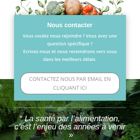
Nous contacter
Vous voulez nous rejoindre ? Vous avez une
question spécifique ?
Ecrivez-nous et nous reviendrons vers vous
dans les meilleurs délais.
CONTACTEZ NOUS PAR EMAIL EN
CLIQUANT ICI
“
La santé par l’alimentation,
c’est l’enjeu des années à venir
»