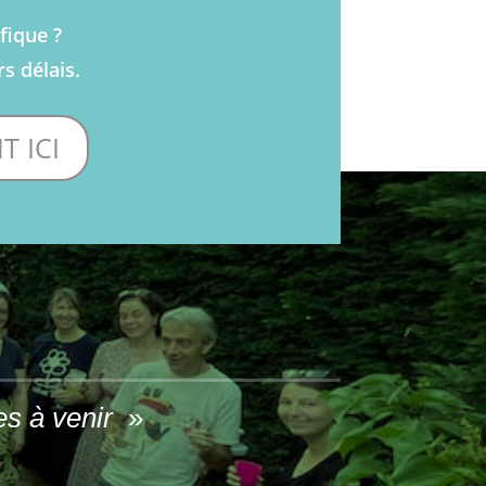
fique ?
s délais.
 ICI
ées à venir
»