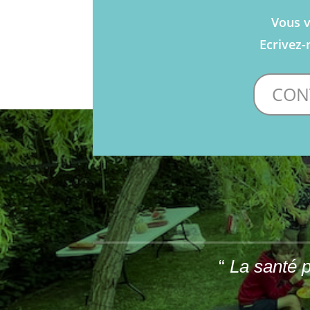
Vous v
Ecrivez-
CON
“
La santé p