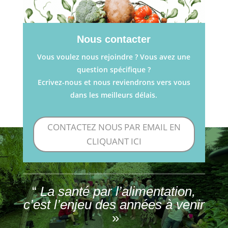
Nous contacter
Vous voulez nous rejoindre ? Vous avez une
question spécifique ?
Ecrivez-nous et nous reviendrons vers vous
dans les meilleurs délais.
CONTACTEZ NOUS PAR EMAIL EN
CLIQUANT ICI
“
La santé par l’alimentation,
c’est l’enjeu des années à venir
»