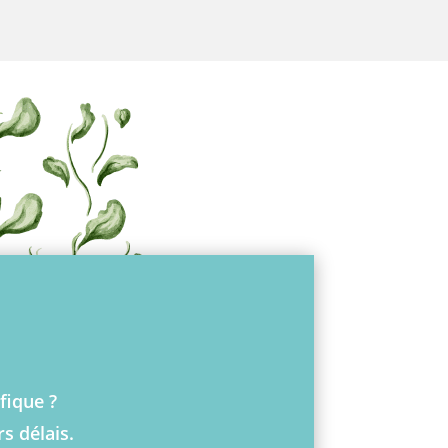
fique ?
s délais.