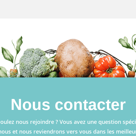
Nous contacter
oulez nous rejoindre ? Vous avez une question spéci
nous et nous reviendrons vers vous dans les meilleur