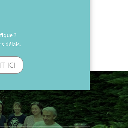
fique ?
s délais.
 ICI